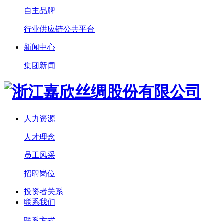
自主品牌
行业供应链公共平台
新闻中心
集团新闻
人力资源
人才理念
员工风采
招聘岗位
投资者关系
联系我们
联系方式