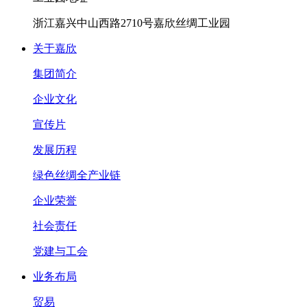
浙江嘉兴中山西路2710号嘉欣丝绸工业园
关于嘉欣
集团简介
企业文化
宣传片
发展历程
绿色丝绸全产业链
企业荣誉
社会责任
党建与工会
业务布局
贸易