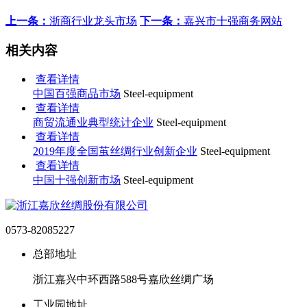
上一条：
浙商行业龙头市场
下一条：
嘉兴市十强商务网站
相关内容
查看详情
中国百强商品市场
Steel-equipment
查看详情
商贸流通业典型统计企业
Steel-equipment
查看详情
2019年度全国茧丝绸行业创新企业
Steel-equipment
查看详情
中国十强创新市场
Steel-equipment
0573-82085227
总部地址
浙江嘉兴中环西路588号嘉欣丝绸广场
工业园地址