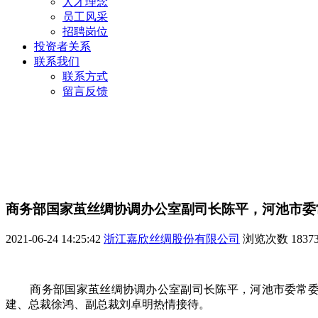
人才理念
员工风采
招聘岗位
投资者关系
联系我们
联系方式
留言反馈
商务部国家茧丝绸协调办公室副司长陈平，河池市委
2021-06-24 14:25:42
浙江嘉欣丝绸股份有限公司
浏览次数
1837
商务部国家茧丝绸协调办公室副司长陈平，河池市委常委、副
建、总裁徐鸿、副总裁刘卓明热情接待。