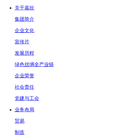
关于嘉欣
集团简介
企业文化
宣传片
发展历程
绿色丝绸全产业链
企业荣誉
社会责任
党建与工会
业务布局
贸易
制造