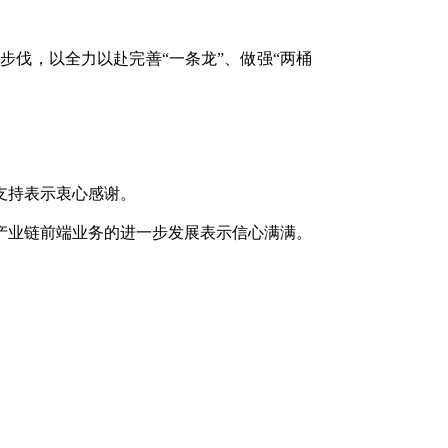
伐，以全力以赴完善“一条龙”、做强“两桶
支持表示衷心感谢。
业链前端业务的进一步发展表示信心满满。