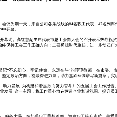
会议为期一天，来自公司各条战线的84名职工代表、47名列
声中开幕。
幕词。高红慧副主席代表市总工会向大会的召开表示热烈祝贺，
始终保持工会工作正确方向；二要勇担时代重任，进一步动员广
记“不忘初心、牢记使命、永远奋斗”的谆谆教诲，在市委、市
，坚定政治方向，凝聚奋进力量，助力嘉欣丝绸谱写新篇章，实
助力发展 为构建和谐嘉欣而努力奋斗》的五届工会工作报告
企业发展”这一主题，将工作重心放在营造企业和谐氛围、提升员
，服务大局，在加强职工思想引领、激发职工提升素质、关爱员