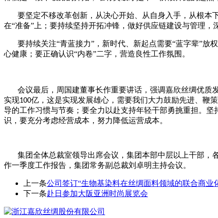
要坚定不移改革创新，从决心开始、从自身入手，从根本下
在“准备”上；要持续坚持开拓冲锋，做好供应链建设与管理，
要持续关注“青蓝接力”，新时代、新起点需要“蓝字辈”
心健康；要正确认识“内卷”二字，营造良性工作氛围。
会议最后，周国建董事长作重要讲话，强调嘉欣丝绸优质
实现
亿，这是实现发展雄心，需要我们大力鼓励先进、鞭策
100
导的工作习惯与节奏；要全力以赴支持年轻干部勇挑重担。坚
识，要充分考虑经营成本，努力降低运营成本。
集团全体总裁室领导出席会议，集团本部中层以上干部，
作一季度工作报告，集团常务副总裁刘卓明主持会议。
上一条
公司签订“生物基染料在丝绸面料领域的联合商业
下一条
赴日参加大阪亚洲时尚展览会