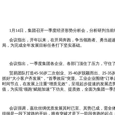
1
月
14
日，集团召开一季度经济形势分析会，分析研判当前
会议指出，开年以来，在开局奔跑，争当领跑者、勇当超越
局，为完成全年发展目标任务打下坚实基础。
会议指出，一季度集团各企业、各部门顶住了压力，守住
贸易团队打造
岁二次创业、
岁脱颖而出、
45-50
35-40
25-35
抓好“大小客户齐发展”，“首季效应”突显。
工业企业围绕
“订
时间节点，在发展上注重“增质见效”，呈现起步提速的发展态
值，为实现‘领跑’赋能加速”下功夫、提质效，全面为集团一季
会议强调，嘉欣丝绸优质发展其时已至、其势已成，需全
徘徊是一段下坡路的开始，唯有突破才是下一阶段奔跑的起点