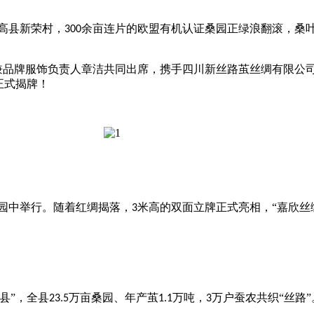
高县新荣村，
余亩连片的欧盟有机认证桑园正绿浪翻滚，桑
300
兼品牌服饰负责人章洁共同出席，携手四川新丝路茧丝绸有限公
正式揭牌！
园中举行。随着红绸揭落，
米高的双面立牌正式亮相，“嘉欣丝
3
县”，全县
万亩桑园、年产茧
万吨，
万户蚕农共织“丝路”
23.5
1.1
3