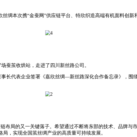
欣丝绸本次
携“金蚕网”供应链
平台、特欣织造高端有机面料创新
罗场蚕茧收烘站，走进了四川新丝路公司。
董事长代表企业签署
《嘉欣丝绸—新丝路深化合作
备忘录
》，
围
应链布局的又一关键落子。希望通过不断将东部的技术、品牌与
业格局，实现全国茧丝绸产业的高质量可持续发展。