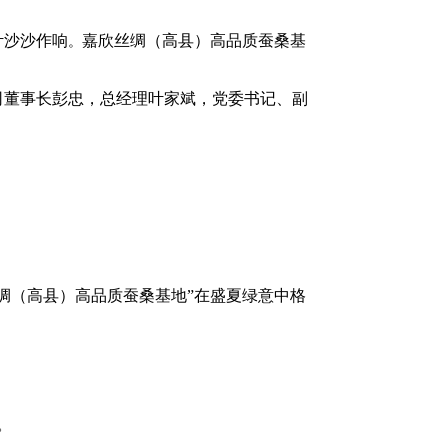
叶沙沙作响
嘉欣丝绸（高县）高品质蚕桑基
。
司董事长彭忠，总经理叶家斌，党委书记、副
绸（高县）高品质蚕桑基地”在盛夏绿意中格
。