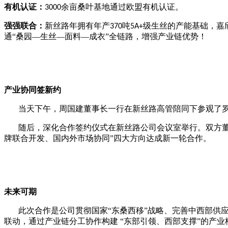
有机认证：
余亩桑叶基地通过欧盟有机认证。
3000
强强联合：
新丝路年拥有年
产
吨
级生丝的产能基础
，嘉
370
5A+
通“桑园—生丝—面料—成衣”全链路，
增强产业链优势！
产业协同签新约
当天下午，周国建董事长一行在新丝路高管陪同下参观了
随后，
深化合作签约仪式在新丝路公司会议室举行。双方
牌联合
开发、
国内外
市场协同”四大方向达成新一轮合作。
未来可期
此次合作是公司贯彻国家“东桑西移”战略、完善中西部供
联动，通过产业链分工协作构建 “东部引领、西部支撑”的产