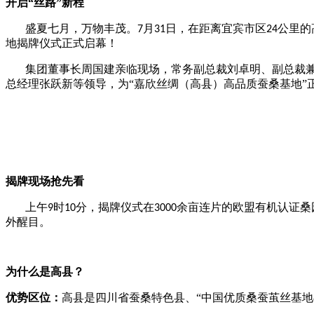
开启
“丝路”新程
盛夏七月，万物丰茂。
月
日，在距离宜宾市区
公里的
7
31
24
地揭牌仪式正式启幕！
集团董事长周国建亲临现场，常务副总裁刘卓明、副总裁
总经理张跃新等领导，
为“嘉欣丝绸（高县）高品质蚕桑基地”
揭牌现场抢先看
上午
时
分，揭牌仪式在
余亩连片的欧盟有机认证桑
9
10
3000
外醒目。
为什么是高县？
优势区位：
高县是四川省蚕桑特色县、“中国优质桑蚕茧丝基地