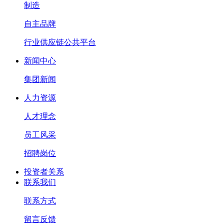
制造
自主品牌
行业供应链公共平台
新闻中心
集团新闻
人力资源
人才理念
员工风采
招聘岗位
投资者关系
联系我们
联系方式
留言反馈