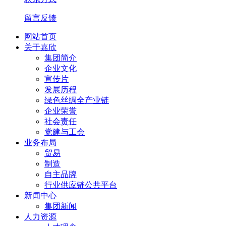
留言反馈
网站首页
关于嘉欣
集团简介
企业文化
宣传片
发展历程
绿色丝绸全产业链
企业荣誉
社会责任
党建与工会
业务布局
贸易
制造
自主品牌
行业供应链公共平台
新闻中心
集团新闻
人力资源