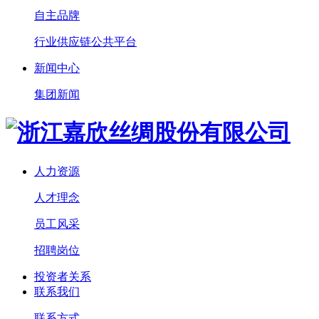
自主品牌
行业供应链公共平台
新闻中心
集团新闻
人力资源
人才理念
员工风采
招聘岗位
投资者关系
联系我们
联系方式