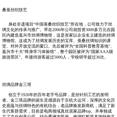
桑蚕丝织技艺
身处非遗项目“中国蚕桑丝织技艺”所在地，公司致力于丝
绸文化的传承与推广。早在2006年公司就投资3000多万元在园
区内建造嘉兴市丝绸博物馆，这是首家以企业名义建造的丝绸
博物馆。这成为了丝绸发展历史的宝库、蚕桑丝绸知识的课
堂、对外开放交流的窗口。先后被评为“全国科普教育基地”、
嘉兴市十大“终身学习体验馆”，整个园区被评为“国家AAA级
旅游景区”。年接待游客超过5000人，学校研学超过30次。
丝绸品牌金三塔
创立于1926年的百年老字号品牌，是丝针织工艺的发明
者。金三塔品牌的诞生灵感源自于京杭大运河，深厚的文化历
史底蕴与丝绸特色的有机结合，老品牌焕发新商机，满足了新
生代客群需求，目前是电商领域真丝居家品牌top。并单独成
立了文化创意公司，结合秀洲农民画、南湖红船等本地特色文