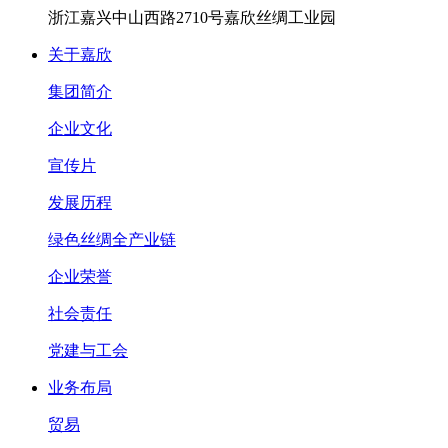
浙江嘉兴中山西路2710号嘉欣丝绸工业园
关于嘉欣
集团简介
企业文化
宣传片
发展历程
绿色丝绸全产业链
企业荣誉
社会责任
党建与工会
业务布局
贸易