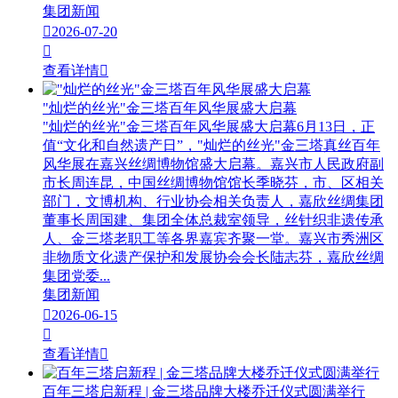
集团新闻

2026-07-20

查看详情

"灿烂的丝光"金三塔百年风华展盛大启幕
"灿烂的丝光"金三塔百年风华展盛大启幕6月13日，正
值“文化和自然遗产日”，"灿烂的丝光"金三塔真丝百年
风华展在嘉兴丝绸博物馆盛大启幕。嘉兴市人民政府副
市长周连昆，中国丝绸博物馆馆长季晓芬，市、区相关
部门，文博机构、行业协会相关负责人，嘉欣丝绸集团
董事长周国建、集团全体总裁室领导，丝针织非遗传承
人、金三塔老职工等各界嘉宾齐聚一堂。嘉兴市秀洲区
非物质文化遗产保护和发展协会会长陆志芬，嘉欣丝绸
集团党委...
集团新闻

2026-06-15

查看详情

百年三塔启新程 | 金三塔品牌大楼乔迁仪式圆满举行