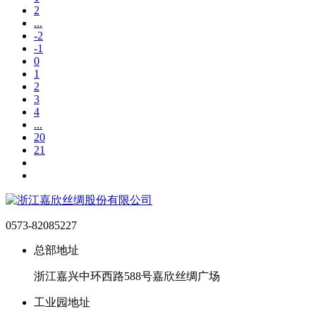
2
...
-2
-1
0
1
2
3
4
...
20
21
0573-82085227
总部地址
浙江嘉兴中环西路588号嘉欣丝绸广场
工业园地址