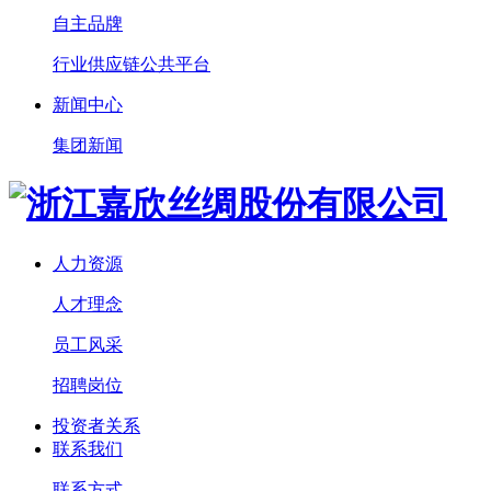
自主品牌
行业供应链公共平台
新闻中心
集团新闻
人力资源
人才理念
员工风采
招聘岗位
投资者关系
联系我们
联系方式