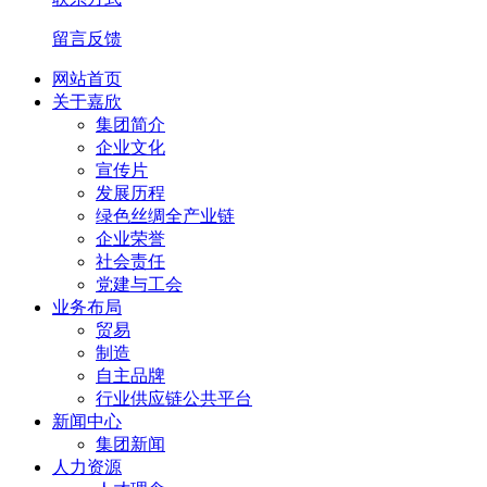
留言反馈
网站首页
关于嘉欣
集团简介
企业文化
宣传片
发展历程
绿色丝绸全产业链
企业荣誉
社会责任
党建与工会
业务布局
贸易
制造
自主品牌
行业供应链公共平台
新闻中心
集团新闻
人力资源